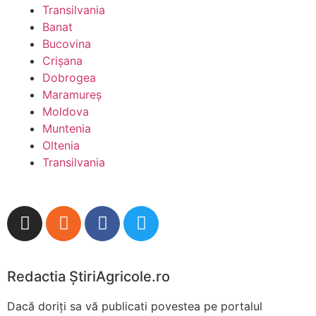
Transilvania
Banat
Bucovina
Crişana
Dobrogea
Maramureş
Moldova
Muntenia
Oltenia
Transilvania
Redactia ŞtiriAgricole.ro
Dacă doriţi sa vă publicati povestea pe portalul