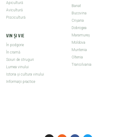
Apicultură
Banat
Avicultură
Bucovina
Piscicultură
Crişana
Dobrogea
VIN ȘI VIE
Maramureş
Moldova
În podgorie
Muntenia
În cramă
Oltenia
Soiuri de struguri
Transilvania
Lumea vinului
Istoria şi cultura vinului
Informaţii practice