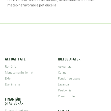
orice vehicul. Terenul accidentat, denivelarile si conditiile
meteo nefavorabile pot duce la
ACTUALITATE
IDEI DE AFACERI
România
Apicultura
Managementul fermei
Catina
Extern
Fonduri europene
Evenimente
Lavanda
Paulownia
Pomi fructiferi
FINANȚĂRI
ȘI ASIGURĂRI
Subvenții agricole