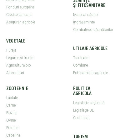
SEMINȚE
ȘI FITOSANITARE
Fonduri europene
Credite bancare
Material săditor
Asigurări agricole
Îngrășăminte
Combaterea dăunătorilor
VEGETALE
UTILAJE AGRICOLE
Furaje
Legume şi fructe
Tractoare
Agricultură bio
Combine
Alte culturi
Echipamente agricole
ZOOTEHNIE
POLITICA
AGRICOLĂ
Lactate
Legislaţie naţională
Carne
Legislaţie UE
Bovine
Cod fiscal
Ovine
Porcine
TURISM
Cabaline