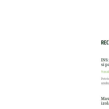
REC
INS:
si p
9 mai
Potri
anulu
Masu
izol