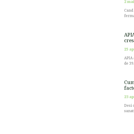
2 mai
Cand 
ferma
APIA
cres
25 ap
APIA 
de 39
Cum 
fact
23 ap
Desi 
sanat