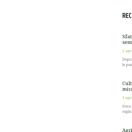
REC
Sfat
semi
1 apr
Depoz
le pa
Cult
mic
1 apr
Daca 
explo
Agri