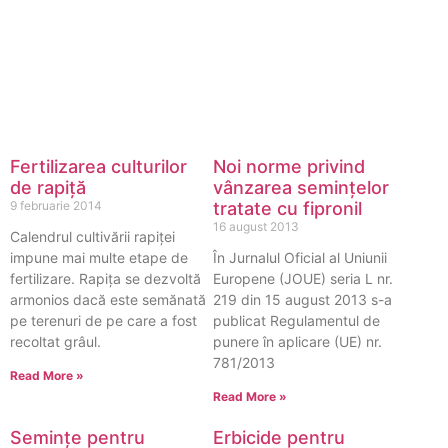
Fertilizarea culturilor
Noi norme privind
de rapiță
vânzarea seminţelor
9 februarie 2014
tratate cu fipronil
16 august 2013
Calendrul cultivării rapiței
impune mai multe etape de
În Jurnalul Oficial al Uniunii
fertilizare. Rapița se dezvoltă
Europene (JOUE) seria L nr.
armonios dacă este semănată
219 din 15 august 2013 s-a
pe terenuri de pe care a fost
publicat Regulamentul de
recoltat grâul.
punere în aplicare (UE) nr.
781/2013
Read More »
Read More »
Semințe pentru
Erbicide pentru