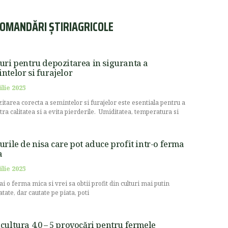
OMANDĂRI ȘTIRIAGRICOLE
uri pentru depozitarea in siguranta a
ntelor si furajelor
ilie 2025
itarea corecta a semintelor si furajelor este esentiala pentru a
stra calitatea si a evita pierderile. Umiditatea, temperatura si
urile de nisa care pot aduce profit intr-o ferma
a
ilie 2025
ai o ferma mica si vrei sa obtii profit din culturi mai putin
atate, dar cautate pe piata, poti
cultura 4.0 – 5 provocări pentru fermele