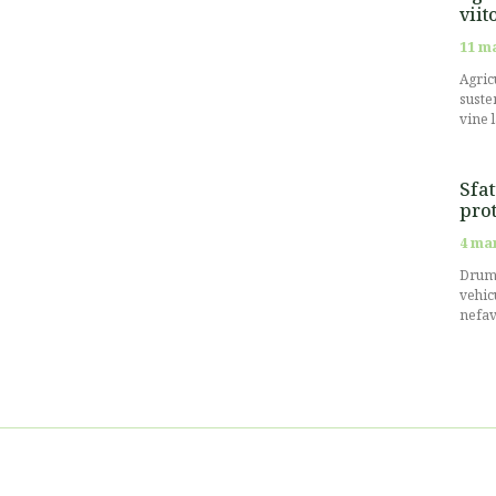
viit
11 m
Agricu
suste
vine 
Sfat
prot
4 ma
Drumu
vehic
nefav