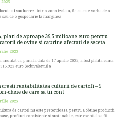
 2025
locuiesti sau lucrezi intr-o zona izolata, fie ca este vorba de o
 sau de o gospodarie la marginea
, plati de aproape 39,5 milioane euro pentru
catorii de ovine si caprine afectati de seceta
rilie 2025
a anuntat ca, pana la data de 17 aprilie 2025, a fost platita suma
.515.923 euro (echivalentul a
cresti rentabilitatea culturii de cartofi – 5
ori-cheie de care sa tii cont
rilie 2025
cultura de cartofi nu este pretentioasa, pentru a obtine productii
oase, profituri consistente si sustenabile, este esential sa fii