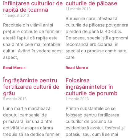
înființarea culturilor de
culturile de păioase
rapiță de toamnă
11 martie 2013
11 august 2013
Buruienile care infestează
Recoltele din ultimii ani și
culturile de păioase pot genera
prețurile obținute de fermierii
pierderi de până la 40-50%.
atestă faptul că rapița este
De aceea, specialiștii agronomi
una dintre cele mai rentabile
recomandă erbicidarea, în
culturi. Având în vedere acest
special cu produse combinate,
aspect,
care
Read More »
Read More »
Îngrășăminte pentru
Folosirea
fertilizarea culturii de
îngrășămintelor în
grâu
culturile de porumb
5 martie 2013
1 martie 2013
Luna martie marchează
Printre substanțele ce se
debutul campaniei de
folosesc pentru fertilizarea
primăvară, iar una dintre
culturilor de porumb se
activitățile asupra cărora
evidențiază azotul, fosforul și
trebuie să se dedice fermierii
potasiul sau, cum li se mai