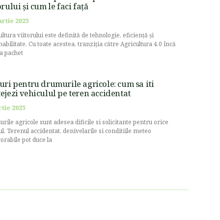
orului și cum le faci față
artie 2025
ltura viitorului este definită de tehnologie, eficiență și
nabilitate. Cu toate acestea, tranziția către Agricultura 4.0 încă
la pachet
uri pentru drumurile agricole: cum sa iti
ejezi vehiculul pe teren accidentat
rtie 2025
rile agricole sunt adesea dificile si solicitante pentru orice
ul. Terenul accidentat, denivelarile si conditiile meteo
orabile pot duce la