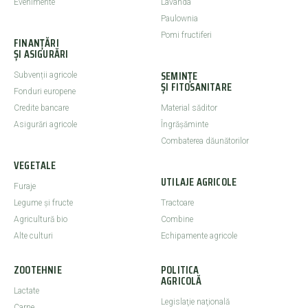
Evenimente
Lavanda
Paulownia
Pomi fructiferi
FINANȚĂRI
ȘI ASIGURĂRI
SEMINȚE
Subvenții agricole
ȘI FITOSANITARE
Fonduri europene
Credite bancare
Material săditor
Asigurări agricole
Îngrășăminte
Combaterea dăunătorilor
VEGETALE
UTILAJE AGRICOLE
Furaje
Legume şi fructe
Tractoare
Agricultură bio
Combine
Alte culturi
Echipamente agricole
ZOOTEHNIE
POLITICA
AGRICOLĂ
Lactate
Legislaţie naţională
Carne