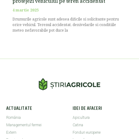
protejezi vehiculul pe teren accidentat
4 martie 2025
Drumurile agricole sunt adesea dificile si solicitante pentru
orice vehicul. Terenul accidentat, denivelarile si conditiile
meteo nefavorabile pot duce la
ACTUALITATE
IDEI DE AFACERI
România
Apicultura
Managementul fermei
Catina
Extern
Fonduri europene