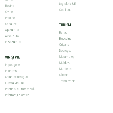
Legislaţie UE
Bovine
Cod fiscal
Ovine
Porcine
TURISM
Cabaline
Apicultură
Banat
Avicultură
Bucovina
Piscicultură
Crişana
Dobrogea
VIN ȘI VIE
Maramureş
Moldova
În podgorie
Muntenia
În cramă
Oltenia
Soiuri de struguri
Transilvania
Lumea vinului
Istoria şi cultura vinului
Informaţii practice