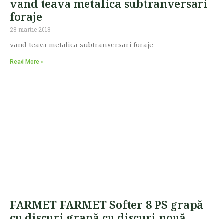
vand teava metalica subtranversari
foraje
28 martie 2018
vand teava metalica subtranversari foraje
Read More »
FARMET FARMET Softer 8 PS grapă
cu discuri grapă cu discuri nouă