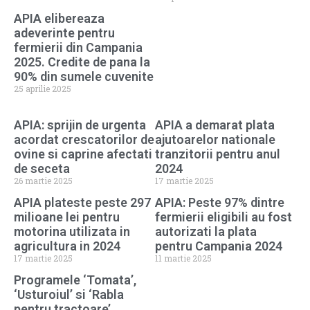
APIA elibereaza
adeverinte pentru
fermierii din Campania
2025. Credite de pana la
90% din sumele cuvenite
25 aprilie 2025
APIA: sprijin de urgenta
APIA a demarat plata
acordat crescatorilor de
ajutoarelor nationale
ovine si caprine afectati
tranzitorii pentru anul
de seceta
2024
26 martie 2025
17 martie 2025
APIA plateste peste 297
APIA: Peste 97% dintre
milioane lei pentru
fermierii eligibili au fost
motorina utilizata in
autorizati la plata
agricultura in 2024
pentru Campania 2024
17 martie 2025
11 martie 2025
Programele ‘Tomata’,
‘Usturoiul’ si ‘Rabla
pentru tractoare’