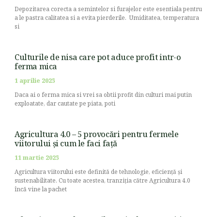
Depozitarea corecta a semintelor si furajelor este esentiala pentru
a le pastra calitatea si a evita pierderile. Umiditatea, temperatura
si
Culturile de nisa care pot aduce profit intr-o
ferma mica
1 aprilie 2025
Daca ai o ferma mica si vrei sa obtii profit din culturi mai putin
exploatate, dar cautate pe piata, poti
Agricultura 4.0 – 5 provocări pentru fermele
viitorului și cum le faci față
11 martie 2025
Agricultura viitorului este definită de tehnologie, eficiență și
sustenabilitate. Cu toate acestea, tranziția către Agricultura 4.0
încă vine la pachet