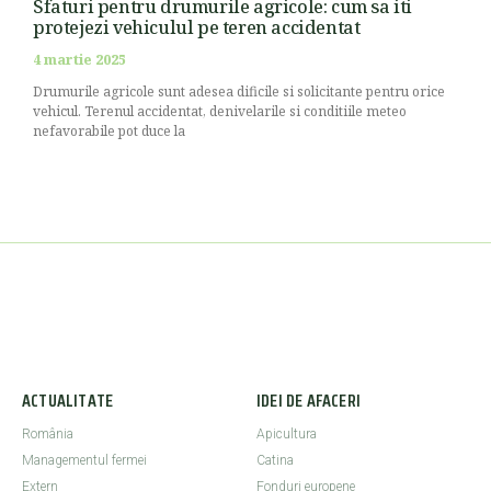
Sfaturi pentru drumurile agricole: cum sa iti
protejezi vehiculul pe teren accidentat
4 martie 2025
Drumurile agricole sunt adesea dificile si solicitante pentru orice
vehicul. Terenul accidentat, denivelarile si conditiile meteo
nefavorabile pot duce la
ACTUALITATE
IDEI DE AFACERI
România
Apicultura
Managementul fermei
Catina
Extern
Fonduri europene