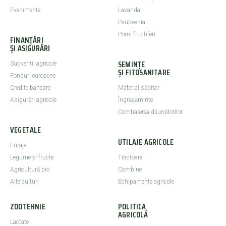
Evenimente
Lavanda
Paulownia
Pomi fructiferi
FINANȚĂRI
ȘI ASIGURĂRI
SEMINȚE
Subvenții agricole
ȘI FITOSANITARE
Fonduri europene
Credite bancare
Material săditor
Asigurări agricole
Îngrășăminte
Combaterea dăunătorilor
VEGETALE
UTILAJE AGRICOLE
Furaje
Legume şi fructe
Tractoare
Agricultură bio
Combine
Alte culturi
Echipamente agricole
ZOOTEHNIE
POLITICA
AGRICOLĂ
Lactate