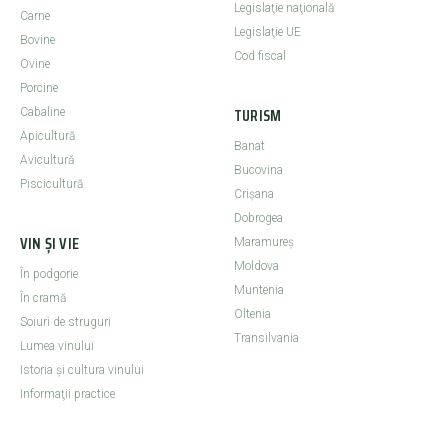
Legislaţie naţională
Carne
Legislaţie UE
Bovine
Cod fiscal
Ovine
Porcine
TURISM
Cabaline
Apicultură
Banat
Avicultură
Bucovina
Piscicultură
Crişana
Dobrogea
VIN ȘI VIE
Maramureş
Moldova
În podgorie
Muntenia
În cramă
Oltenia
Soiuri de struguri
Transilvania
Lumea vinului
Istoria şi cultura vinului
Informaţii practice