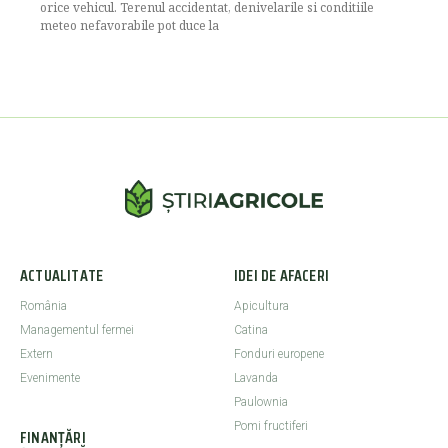
orice vehicul. Terenul accidentat, denivelarile si conditiile
meteo nefavorabile pot duce la
ACTUALITATE
IDEI DE AFACERI
România
Apicultura
Managementul fermei
Catina
Extern
Fonduri europene
Evenimente
Lavanda
Paulownia
Pomi fructiferi
FINANȚĂRI