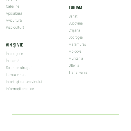
TURISM
Cabaline
Apicultură
Banat
Avicultură
Bucovina
Piscicultură
Crişana
Dobrogea
VIN ȘI VIE
Maramureş
Moldova
În podgorie
Muntenia
În cramă
Oltenia
Soiuri de struguri
Transilvania
Lumea vinului
Istoria şi cultura vinului
Informaţii practice