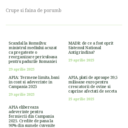
Crupe si faina de porumb
Scandal la Romsilva:
MADR: de ce a fost oprit
ministrul mediului acuzat
Sistemul National
ca pregateste o
Antigrindina?
reorganizare periculoasa
29 aprilie 2025
pentru padurile Romaniei
29 aprilie 2025
APIA: Termene limita, bani
APIA, plati de aproape 39,5
in cont si adeverinte in
milioane euro pentru
Campania 2025
crescatorii de ovine si
caprine afectati de seceta
29 aprilie 2025
25 aprilie 2025
APIA elibereaza
adeverinte pentru
fermierii din Campania
2025. Credite de pana la
90% din sumele cuvenite