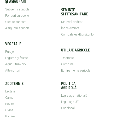
ȘI ASIGURĂRI
SEMINȚE
Subvenții agricole
ȘI FITOSANITARE
Fonduri europene
Credite bancare
Material săditor
Asigurări agricole
Îngrășăminte
Combaterea dăunătorilor
VEGETALE
UTILAJE AGRICOLE
Furaje
Legume şi fructe
Tractoare
Agricultură bio
Combine
Alte culturi
Echipamente agricole
ZOOTEHNIE
POLITICA
AGRICOLĂ
Lactate
Legislaţie naţională
Carne
Legislaţie UE
Bovine
Cod fiscal
Ovine
Porcine