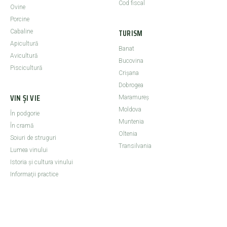
Cod fiscal
Ovine
Porcine
TURISM
Cabaline
Apicultură
Banat
Avicultură
Bucovina
Piscicultură
Crişana
Dobrogea
VIN ȘI VIE
Maramureş
Moldova
În podgorie
Muntenia
În cramă
Oltenia
Soiuri de struguri
Transilvania
Lumea vinului
Istoria şi cultura vinului
Informaţii practice