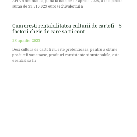
APIA a anuntat ca, pana la data de 17 aprilie 2025, a fost platita
suma de 39.515.923 euro (echivalentul a
Cum cresti rentabilitatea culturii de cartofi – 5
factori-cheie de care sa tii cont
23 aprilie 2025
Desi cultura de cartofi nu este pretentioasa, pentru a obtine
productii sanatoase, profituri consistente si sustenabile, este
esential sa fii