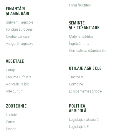
Pomi fructiferi
FINANȚĂRI
ȘI ASIGURĂRI
SEMINȚE
Subvenții agricole
ȘI FITOSANITARE
Fonduri europene
Credite bancare
Material săditor
Asigurări agricole
Îngrășăminte
Combaterea dăunătorilor
VEGETALE
UTILAJE AGRICOLE
Furaje
Legume şi fructe
Tractoare
Agricultură bio
Combine
Alte culturi
Echipamente agricole
ZOOTEHNIE
POLITICA
AGRICOLĂ
Lactate
Legislaţie naţională
Carne
Legislaţie UE
Bovine