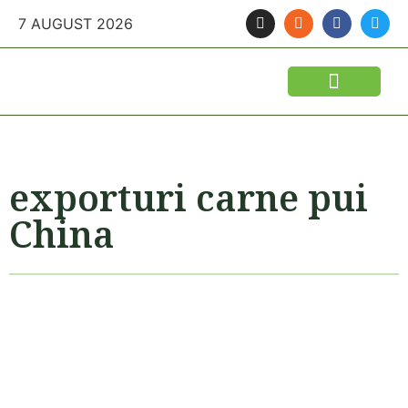
7 AUGUST 2026
FINANTARI SI ASIGURARI
IDEI DE AFACERI
SEMINTE SI FITOSANITARE
POLITICA AGRICOLA
UTILAJE AGRICOLE
exporturi carne pui
China