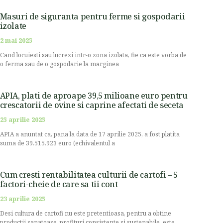
Masuri de siguranta pentru ferme si gospodarii
izolate
2 mai 2025
Cand locuiesti sau lucrezi intr-o zona izolata, fie ca este vorba de
o ferma sau de o gospodarie la marginea
APIA, plati de aproape 39,5 milioane euro pentru
crescatorii de ovine si caprine afectati de seceta
25 aprilie 2025
APIA a anuntat ca, pana la data de 17 aprilie 2025, a fost platita
suma de 39.515.923 euro (echivalentul a
Cum cresti rentabilitatea culturii de cartofi – 5
factori-cheie de care sa tii cont
23 aprilie 2025
Desi cultura de cartofi nu este pretentioasa, pentru a obtine
productii sanatoase, profituri consistente si sustenabile, este