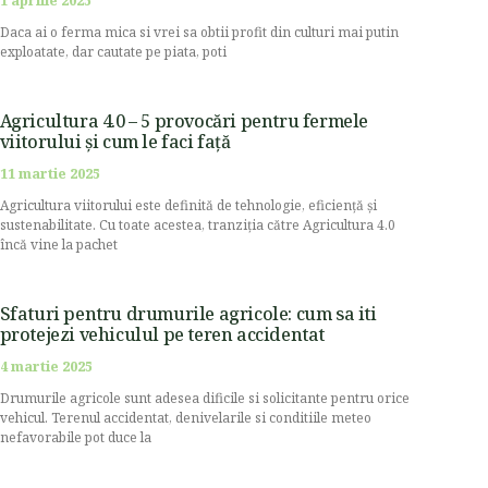
1 aprilie 2025
Daca ai o ferma mica si vrei sa obtii profit din culturi mai putin
exploatate, dar cautate pe piata, poti
Agricultura 4.0 – 5 provocări pentru fermele
viitorului și cum le faci față
11 martie 2025
Agricultura viitorului este definită de tehnologie, eficiență și
sustenabilitate. Cu toate acestea, tranziția către Agricultura 4.0
încă vine la pachet
Sfaturi pentru drumurile agricole: cum sa iti
protejezi vehiculul pe teren accidentat
4 martie 2025
Drumurile agricole sunt adesea dificile si solicitante pentru orice
vehicul. Terenul accidentat, denivelarile si conditiile meteo
nefavorabile pot duce la