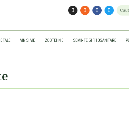
GETALE
VIN SI VIE
ZOOTEHNIE
SEMINTE SI FITOSANITARE
P
te