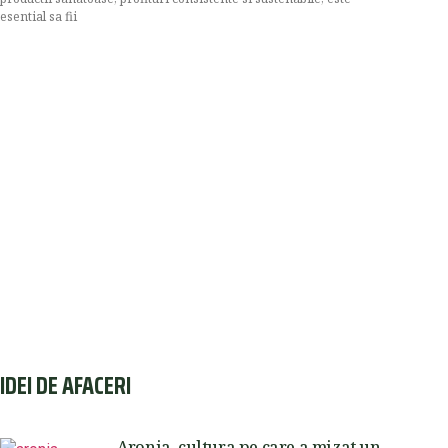
esential sa fii
IDEI DE AFACERI
Aronia, cultura pe care a mizat un