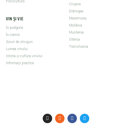
Piscicultură
Crişana
Dobrogea
VIN ȘI VIE
Maramureş
Moldova
În podgorie
Muntenia
În cramă
Oltenia
Soiuri de struguri
Transilvania
Lumea vinului
Istoria şi cultura vinului
Informaţii practice