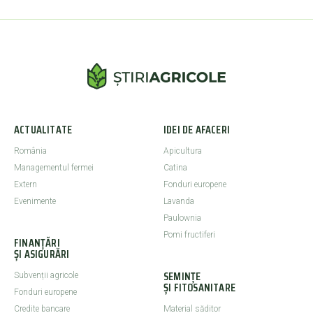
ACTUALITATE
IDEI DE AFACERI
România
Apicultura
Managementul fermei
Catina
Extern
Fonduri europene
Evenimente
Lavanda
Paulownia
Pomi fructiferi
FINANȚĂRI
ȘI ASIGURĂRI
SEMINȚE
Subvenții agricole
ȘI FITOSANITARE
Fonduri europene
Credite bancare
Material săditor