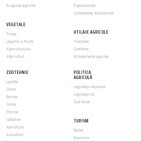
Asigurări agricole
Îngrășăminte
Combaterea dăunătorilor
VEGETALE
UTILAJE AGRICOLE
Furaje
Legume şi fructe
Tractoare
Agricultură bio
Combine
Alte culturi
Echipamente agricole
ZOOTEHNIE
POLITICA
AGRICOLĂ
Lactate
Legislaţie naţională
Carne
Legislaţie UE
Bovine
Cod fiscal
Ovine
Porcine
TURISM
Cabaline
Apicultură
Banat
Avicultură
Bucovina