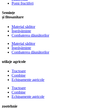
Pomi fructiferi
Semințe
și fitosanitare
Material săditor
Îngrășăminte
Combaterea dăunătorilor
Material săditor
Îngrășăminte
Combaterea dăunătorilor
utilaje agricole
Tractoare
Combine
Echipamente agricole
Tractoare
Combine
Echipamente agricole
zootehnie