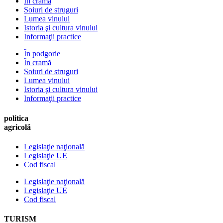
În cramă
Soiuri de struguri
Lumea vinului
Istoria şi cultura vinului
Informaţii practice
În podgorie
În cramă
Soiuri de struguri
Lumea vinului
Istoria şi cultura vinului
Informaţii practice
politica
agricolă
Legislaţie naţională
Legislaţie UE
Cod fiscal
Legislaţie naţională
Legislaţie UE
Cod fiscal
TURISM