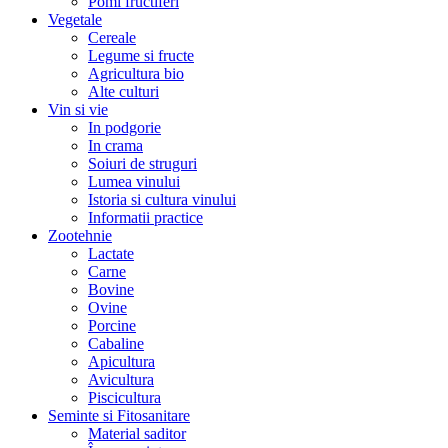
Pomi fructiferi
Vegetale
Cereale
Legume si fructe
Agricultura bio
Alte culturi
Vin si vie
In podgorie
In crama
Soiuri de struguri
Lumea vinului
Istoria si cultura vinului
Informatii practice
Zootehnie
Lactate
Carne
Bovine
Ovine
Porcine
Cabaline
Apicultura
Avicultura
Piscicultura
Seminte si Fitosanitare
Material saditor