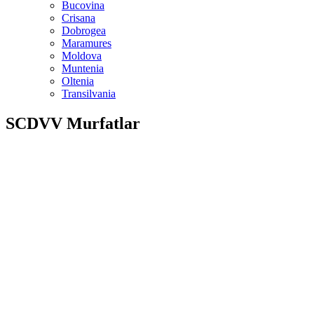
Bucovina
Crisana
Dobrogea
Maramures
Moldova
Muntenia
Oltenia
Transilvania
SCDVV Murfatlar