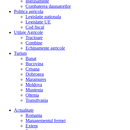
Îngrasaminte
Combaterea daunatorilor
Politica agricola
Legislatie nationala
Legislatie UE
Cod fiscal
Utilaje Agricole
Tractoare
Combine
Echipamente agricole
Turism
Banat
Bucovina
Crisana
Dobrogea
Maramures
Moldova
Muntenia
Oltenia
Transilvania
Actualitate
Romania
Managementul fermei
Extern