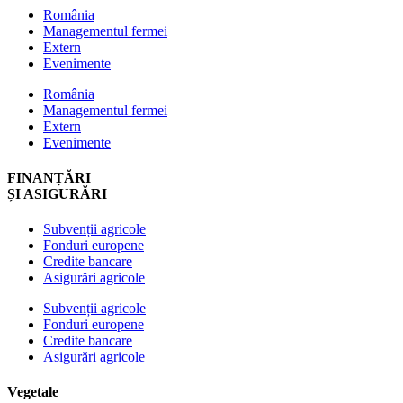
România
Managementul fermei
Extern
Evenimente
România
Managementul fermei
Extern
Evenimente
FINANȚĂRI
ȘI ASIGURĂRI
Subvenții agricole
Fonduri europene
Credite bancare
Asigurări agricole
Subvenții agricole
Fonduri europene
Credite bancare
Asigurări agricole
Vegetale