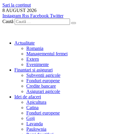
Sari la conținut
8 AUGUST 2026
Instagram
Rss
Facebook
Twitter
Caută
Actualitate
Romania
Managementul fermei
Extern
Evenimente
Finantari si asigurari
Subventii agricole
Fonduri europene
Credite bancare
Asigurari agricole
Idei de afaceri
Apicultura
Catina
Fonduri europene
Goji
Lavanda
Paulownia