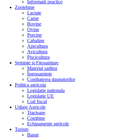
Informatii practice
Zootehnie
Lactate
Carne
Bovine
Ovine
Porcine
Cabaline
Apicultura
Avicultura
Piscicultura
Seminte si Fitosanitare
Material saditor
Îngrasaminte
Combaterea daunatorilor
Politica agricola
Legislatie nationala
Legislatie UE
Cod fiscal
Utilaje Agricole
Tractoare
Combine
Echipamente agricole
Turism
Banat