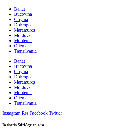
Banat
Bucovina
Crişana
Dobrogea
Maramureş
Moldova
Muntenia
Oltenia
Transilvania
Banat
Bucovina
Crişana
Dobrogea
Maramureş
Moldova
Muntenia
Oltenia
Transilvania
Instagram
Rss
Facebook
Twitter
Redactia ŞtiriAgricole.ro