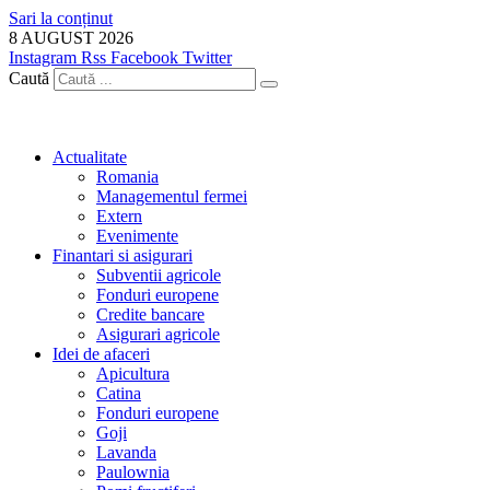
Sari la conținut
8 AUGUST 2026
Instagram
Rss
Facebook
Twitter
Caută
Actualitate
Romania
Managementul fermei
Extern
Evenimente
Finantari si asigurari
Subventii agricole
Fonduri europene
Credite bancare
Asigurari agricole
Idei de afaceri
Apicultura
Catina
Fonduri europene
Goji
Lavanda
Paulownia