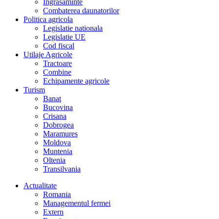
Îngrasaminte
Combaterea daunatorilor
Politica agricola
Legislatie nationala
Legislatie UE
Cod fiscal
Utilaje Agricole
Tractoare
Combine
Echipamente agricole
Turism
Banat
Bucovina
Crisana
Dobrogea
Maramures
Moldova
Muntenia
Oltenia
Transilvania
Actualitate
Romania
Managementul fermei
Extern