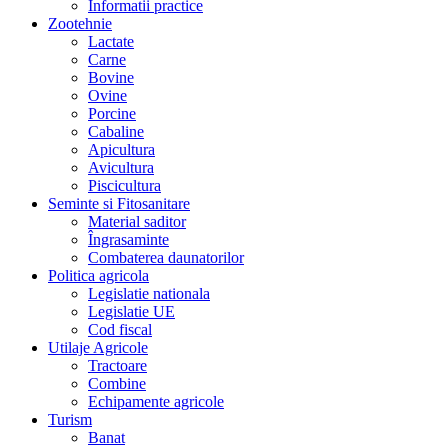
Informatii practice
Zootehnie
Lactate
Carne
Bovine
Ovine
Porcine
Cabaline
Apicultura
Avicultura
Piscicultura
Seminte si Fitosanitare
Material saditor
Îngrasaminte
Combaterea daunatorilor
Politica agricola
Legislatie nationala
Legislatie UE
Cod fiscal
Utilaje Agricole
Tractoare
Combine
Echipamente agricole
Turism
Banat