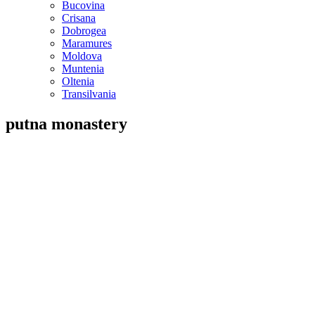
Bucovina
Crisana
Dobrogea
Maramures
Moldova
Muntenia
Oltenia
Transilvania
putna monastery