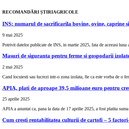
RECOMANDĂRI ȘTIRIAGRICOLE
INS: numarul de sacrificarila bovine, ovine, caprine si
9 mai 2025
Potrivit datelor publicate de INS, in martie 2025, fata de aceeasi luna a
Masuri de siguranta pentru ferme si gospodarii izolat
2 mai 2025
Cand locuiesti sau lucrezi intr-o zona izolata, fie ca este vorba de o 
APIA, plati de aproape 39,5 milioane euro pentru cresca
25 aprilie 2025
APIA a anuntat ca, pana la data de 17 aprilie 2025, a fost platita sum
Cum cresti rentabilitatea culturii de cartofi – 5 factori-