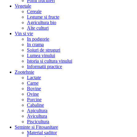
Pomi fructiferi
Vegetale
Cereale
Legume si fructe
Agricultura bio
Alte culturi
Vin si vie
In podgorie
In crama
Soiuri de struguri
Lumea vinului
Istoria si cultura vinului
Informatii practice
Zootehnie
Lactate
Carne
Bovine
Ovine
Porcine
Cabaline
Apicultura
Avicultura
Piscicultura
Seminte si Fitosanitare
Material saditor