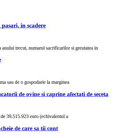
 pasari, in scadere
 anului trecut, numarul sacrificarilor si greutatea in
e
ferma sau de o gospodarie la marginea
torii de ovine si caprine afectati de seceta
a de 39.515.923 euro (echivalentul a
cheie de care sa tii cont