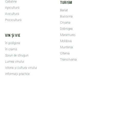
TURISM
Cabaline
Apicultură
Banat
Avicultură
Bucovina
Piscicultură
Crişana
Dobrogea
VIN ȘI VIE
Maramureş
Moldova
În podgorie
Muntenia
În cramă
Oltenia
Soiuri de struguri
Transilvania
Lumea vinului
Istoria şi cultura vinului
Informaţii practice