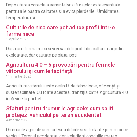
Depozitarea corecta a semintelor si furajelor este esentiala
pentru a le pastra calitatea si a evita pierderile. Umiditatea,
temperatura si
Culturile de nisa care pot aduce profit intr-o
ferma mica
1 aprilie 2025
Daca ai o ferma mica si vrei sa obtii profit din culturi mai putin
exploatate, dar cautate pe piata, poti
Agricultura 4.0 – 5 provocări pentru fermele
viitorului și cum le faci față
11 martie 2025
Agricultura viitorului este definită de tehnologie, eficiență și
sustenabilitate. Cu toate acestea, tranziția către Agricultura 4.0
încă vine la pachet
Sfaturi pentru drumurile agricole: cum sa iti
protejezi vehiculul pe teren accidentat
4 martie 2025
Drumurile agricole sunt adesea dificile si solicitante pentru orice
vehicul. Terenul accidentat, denivelarile si conditiile meteo