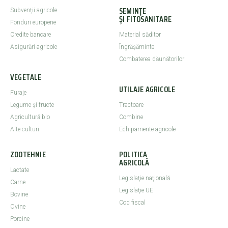
SEMINȚE
Subvenții agricole
ȘI FITOSANITARE
Fonduri europene
Credite bancare
Material săditor
Asigurări agricole
Îngrășăminte
Combaterea dăunătorilor
VEGETALE
UTILAJE AGRICOLE
Furaje
Legume şi fructe
Tractoare
Agricultură bio
Combine
Alte culturi
Echipamente agricole
ZOOTEHNIE
POLITICA
AGRICOLĂ
Lactate
Legislaţie naţională
Carne
Legislaţie UE
Bovine
Cod fiscal
Ovine
Porcine