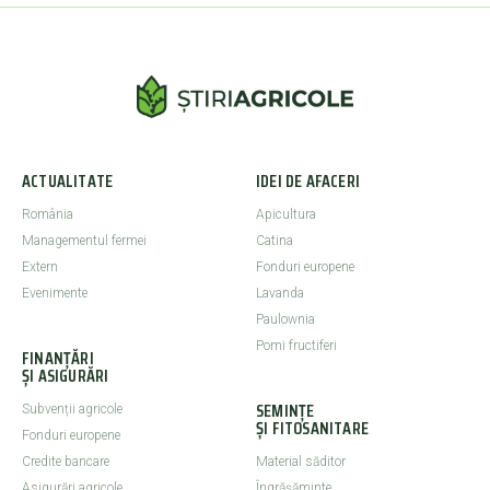
ACTUALITATE
IDEI DE AFACERI
România
Apicultura
Managementul fermei
Catina
Extern
Fonduri europene
Evenimente
Lavanda
Paulownia
Pomi fructiferi
FINANȚĂRI
ȘI ASIGURĂRI
SEMINȚE
Subvenții agricole
ȘI FITOSANITARE
Fonduri europene
Credite bancare
Material săditor
Asigurări agricole
Îngrășăminte