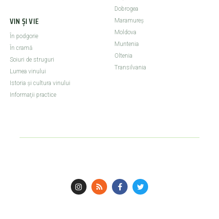
Dobrogea
VIN ȘI VIE
Maramureş
Moldova
În podgorie
Muntenia
În cramă
Oltenia
Soiuri de struguri
Transilvania
Lumea vinului
Istoria şi cultura vinului
Informaţii practice