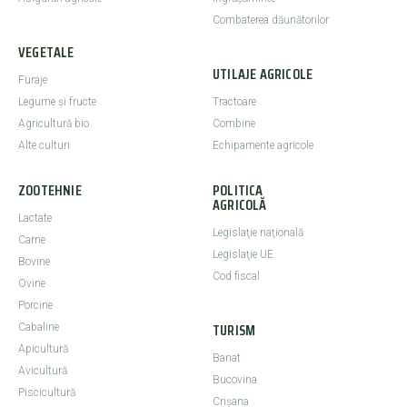
Combaterea dăunătorilor
VEGETALE
UTILAJE AGRICOLE
Furaje
Legume şi fructe
Tractoare
Agricultură bio
Combine
Alte culturi
Echipamente agricole
ZOOTEHNIE
POLITICA
AGRICOLĂ
Lactate
Legislaţie naţională
Carne
Legislaţie UE
Bovine
Cod fiscal
Ovine
Porcine
TURISM
Cabaline
Apicultură
Banat
Avicultură
Bucovina
Piscicultură
Crişana