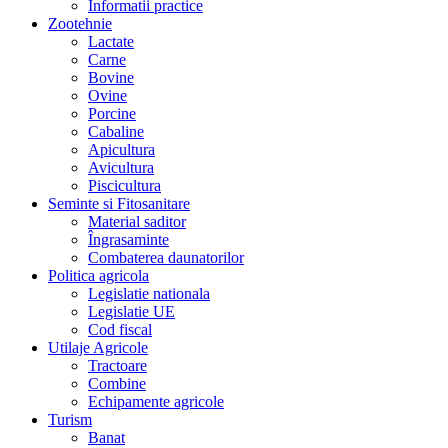
Informatii practice
Zootehnie
Lactate
Carne
Bovine
Ovine
Porcine
Cabaline
Apicultura
Avicultura
Piscicultura
Seminte si Fitosanitare
Material saditor
Îngrasaminte
Combaterea daunatorilor
Politica agricola
Legislatie nationala
Legislatie UE
Cod fiscal
Utilaje Agricole
Tractoare
Combine
Echipamente agricole
Turism
Banat