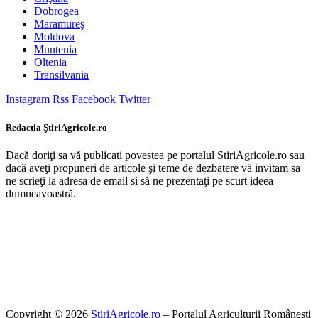
Dobrogea
Maramureş
Moldova
Muntenia
Oltenia
Transilvania
Instagram
Rss
Facebook
Twitter
Redactia ŞtiriAgricole.ro
Dacă doriţi sa vă publicati povestea pe portalul StiriAgricole.ro sau
dacă aveţi propuneri de articole şi teme de dezbatere vă invitam sa
ne scrieţi la adresa de email si să ne prezentaţi pe scurt ideea
dumneavoastră.
Copyright © 2026
StiriAgricole.ro
– Portalul Agriculturii Româneşti