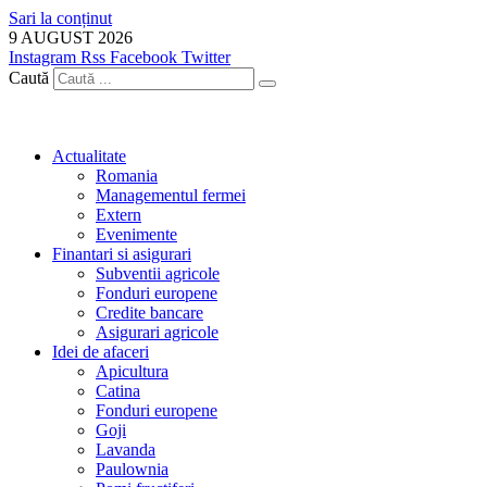
Sari la conținut
9 AUGUST 2026
Instagram
Rss
Facebook
Twitter
Caută
Actualitate
Romania
Managementul fermei
Extern
Evenimente
Finantari si asigurari
Subventii agricole
Fonduri europene
Credite bancare
Asigurari agricole
Idei de afaceri
Apicultura
Catina
Fonduri europene
Goji
Lavanda
Paulownia