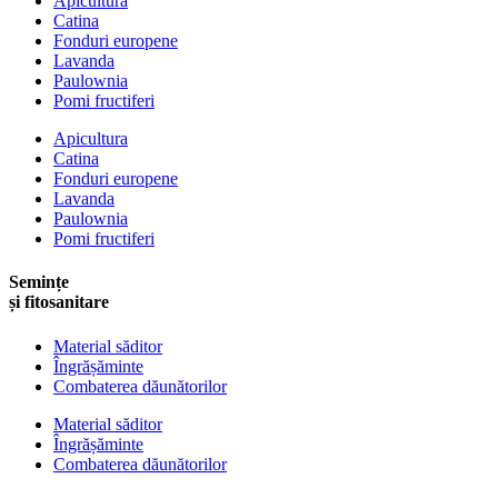
Apicultura
Catina
Fonduri europene
Lavanda
Paulownia
Pomi fructiferi
Apicultura
Catina
Fonduri europene
Lavanda
Paulownia
Pomi fructiferi
Semințe
și fitosanitare
Material săditor
Îngrășăminte
Combaterea dăunătorilor
Material săditor
Îngrășăminte
Combaterea dăunătorilor