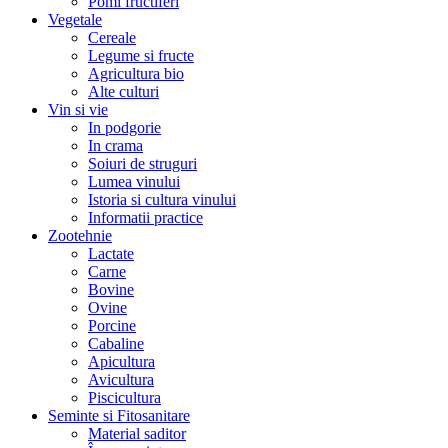
Pomi fructiferi
Vegetale
Cereale
Legume si fructe
Agricultura bio
Alte culturi
Vin si vie
In podgorie
In crama
Soiuri de struguri
Lumea vinului
Istoria si cultura vinului
Informatii practice
Zootehnie
Lactate
Carne
Bovine
Ovine
Porcine
Cabaline
Apicultura
Avicultura
Piscicultura
Seminte si Fitosanitare
Material saditor