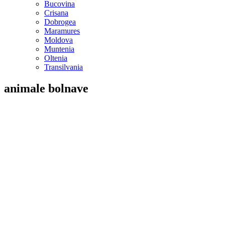
Bucovina
Crisana
Dobrogea
Maramures
Moldova
Muntenia
Oltenia
Transilvania
animale bolnave