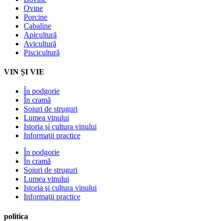
Ovine
Porcine
Cabaline
Apicultură
Avicultură
Piscicultură
VIN ȘI VIE
În podgorie
În cramă
Soiuri de struguri
Lumea vinului
Istoria şi cultura vinului
Informaţii practice
În podgorie
În cramă
Soiuri de struguri
Lumea vinului
Istoria şi cultura vinului
Informaţii practice
politica