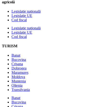
agricolă
Legislaţie naţională
Legislaţie UE
Cod fiscal
Legislaţie naţională
Legislaţie UE
Cod fiscal
TURISM
Banat
Bucovina
Crişana
Dobrogea
Maramureş
Moldova
Muntenia
Oltenia
Transilvania
Banat
Bucovina
Crişana