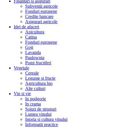
Finantari si asigurari
Subventii agricole
Fonduri europene
Credite bancare
Asigurari agricole
Idei de afaceri
Apicultura
Catina
Fonduri europene
Goji
Lavanda
Paulownia
Pomi fructiferi
Vegetale
Cereale
Legume si fructe
Agricultura bio
Alte culturi
Vin si vie
In podgorie
In crama
Soiuri de struguri
Lumea vinului
Istoria si cultura vinului
Informatii practice