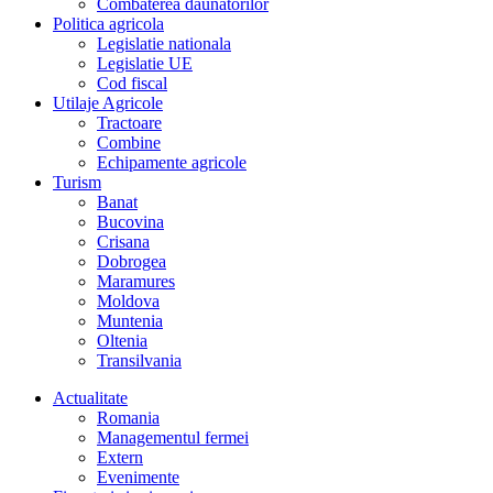
Combaterea daunatorilor
Politica agricola
Legislatie nationala
Legislatie UE
Cod fiscal
Utilaje Agricole
Tractoare
Combine
Echipamente agricole
Turism
Banat
Bucovina
Crisana
Dobrogea
Maramures
Moldova
Muntenia
Oltenia
Transilvania
Actualitate
Romania
Managementul fermei
Extern
Evenimente