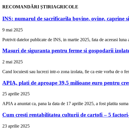
RECOMANDĂRI ȘTIRIAGRICOLE
INS: numarul de sacrificarila bovine, ovine, caprine si
9 mai 2025
Potrivit datelor publicate de INS, in martie 2025, fata de aceeasi luna a
Masuri de siguranta pentru ferme si gospodarii izolat
2 mai 2025
Cand locuiesti sau lucrezi intr-o zona izolata, fie ca este vorba de o 
APIA, plati de aproape 39,5 milioane euro pentru cresca
25 aprilie 2025
APIA a anuntat ca, pana la data de 17 aprilie 2025, a fost platita sum
Cum cresti rentabilitatea culturii de cartofi – 5 factori-
23 aprilie 2025