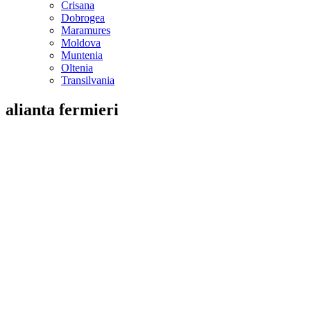
Crisana
Dobrogea
Maramures
Moldova
Muntenia
Oltenia
Transilvania
alianta fermieri