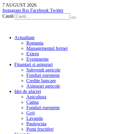
Sari
7 AUGUST 2026
la
Instagram
Rss
Facebook
Twitter
conținut
Caută
Actualitate
Romania
Managementul fermei
Extern
Evenimente
Finantari si asigurari
Subventii agricole
Fonduri europene
Credite bancare
Asigurari agricole
Idei de afaceri
Apicultura
Catina
Fonduri europene
Goji
Lavanda
Paulownia
Pomi fructiferi