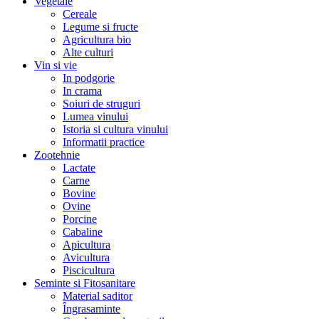
Vegetale
Cereale
Legume si fructe
Agricultura bio
Alte culturi
Vin si vie
In podgorie
In crama
Soiuri de struguri
Lumea vinului
Istoria si cultura vinului
Informatii practice
Zootehnie
Lactate
Carne
Bovine
Ovine
Porcine
Cabaline
Apicultura
Avicultura
Piscicultura
Seminte si Fitosanitare
Material saditor
Îngrasaminte