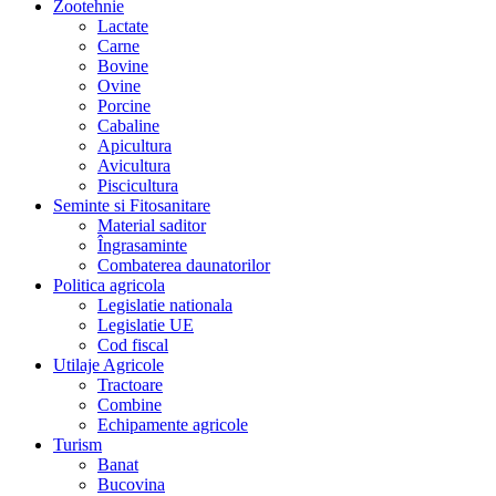
Zootehnie
Lactate
Carne
Bovine
Ovine
Porcine
Cabaline
Apicultura
Avicultura
Piscicultura
Seminte si Fitosanitare
Material saditor
Îngrasaminte
Combaterea daunatorilor
Politica agricola
Legislatie nationala
Legislatie UE
Cod fiscal
Utilaje Agricole
Tractoare
Combine
Echipamente agricole
Turism
Banat
Bucovina