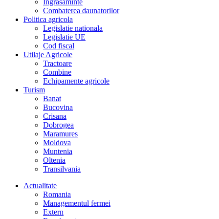
Îngrasaminte
Combaterea daunatorilor
Politica agricola
Legislatie nationala
Legislatie UE
Cod fiscal
Utilaje Agricole
Tractoare
Combine
Echipamente agricole
Turism
Banat
Bucovina
Crisana
Dobrogea
Maramures
Moldova
Muntenia
Oltenia
Transilvania
Actualitate
Romania
Managementul fermei
Extern