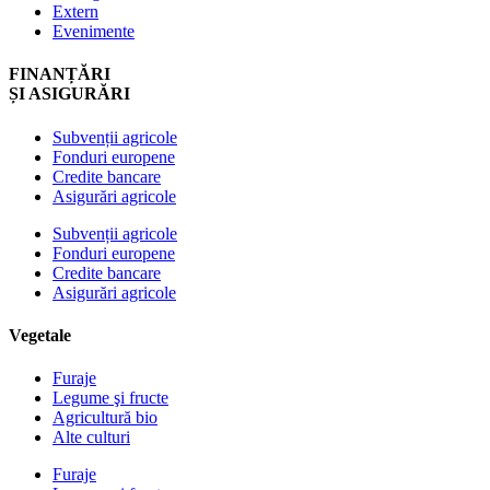
Extern
Evenimente
FINANȚĂRI
ȘI ASIGURĂRI
Subvenții agricole
Fonduri europene
Credite bancare
Asigurări agricole
Subvenții agricole
Fonduri europene
Credite bancare
Asigurări agricole
Vegetale
Furaje
Legume şi fructe
Agricultură bio
Alte culturi
Furaje