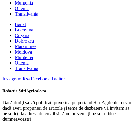
Muntenia
Oltenia
Transilvania
Banat
Bucovina
Crişana
Dobrogea
Maramureş
Moldova
Muntenia
Oltenia
Transilvania
Instagram
Rss
Facebook
Twitter
Redactia ŞtiriAgricole.ro
Dacă doriţi sa vă publicati povestea pe portalul StiriAgricole.ro sau
dacă aveţi propuneri de articole şi teme de dezbatere vă invitam sa
ne scrieţi la adresa de email si să ne prezentaţi pe scurt ideea
dumneavoastră.