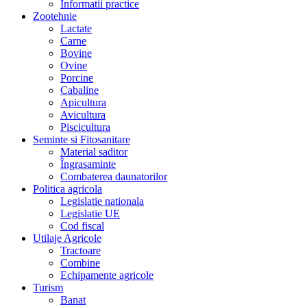
Informatii practice
Zootehnie
Lactate
Carne
Bovine
Ovine
Porcine
Cabaline
Apicultura
Avicultura
Piscicultura
Seminte si Fitosanitare
Material saditor
Îngrasaminte
Combaterea daunatorilor
Politica agricola
Legislatie nationala
Legislatie UE
Cod fiscal
Utilaje Agricole
Tractoare
Combine
Echipamente agricole
Turism
Banat