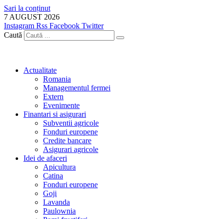
Sari la conținut
7 AUGUST 2026
Instagram
Rss
Facebook
Twitter
Caută
Actualitate
Romania
Managementul fermei
Extern
Evenimente
Finantari si asigurari
Subventii agricole
Fonduri europene
Credite bancare
Asigurari agricole
Idei de afaceri
Apicultura
Catina
Fonduri europene
Goji
Lavanda
Paulownia