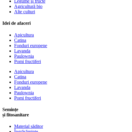
Legume şi fructe
Agricultură bio
Alte culturi
Idei de afaceri
Apicultura
Catina
Fonduri europene
Lavanda
Paulownia
Pomi fructiferi
Apicultura
Catina
Fonduri europene
Lavanda
Paulownia
Pomi fructiferi
Semințe
și fitosanitare
Material săditor
Îngrășăminte