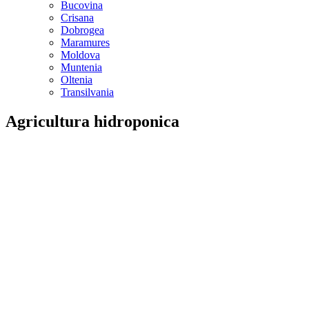
Bucovina
Crisana
Dobrogea
Maramures
Moldova
Muntenia
Oltenia
Transilvania
Agricultura hidroponica