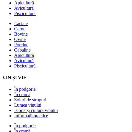
Apicultură
Avicultură
Piscicultură
Lactate
Carne
Bovine
Ovine
Porcine
Cabaline
Apicultură
Avicultură
Piscicultură
VIN ȘI VIE
În podgorie
În cramă
Soiuri de struguri
Lumea vinului
Istoria şi cultura vinului
Informaţii practice
În podgorie
În cramă