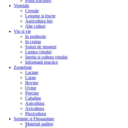
Pomi fructiferi
Vegetale
Cereale
Legume si fructe
Agricultura bio
Alte culturi
Vin si vie
In podgorie
In crama
Soiuri de struguri
Lumea vinului
Istoria si cultura vinului
Informatii practice
Zootehnie
Lactate
Carne
Bovine
Ovine
Porcine
Cabaline
Apicultura
Avicultura
Piscicultura
Seminte si Fitosanitare
Material saditor