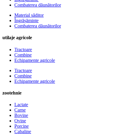
Combaterea dăunătorilor
Material săditor
Îngrășăminte
Combaterea dăunătorilor
utilaje agricole
Tractoare
Combine
Echipamente agricole
Tractoare
Combine
Echipamente agricole
zootehnie
Lactate
Carne
Bovine
Ovine
Porcine
Cabaline