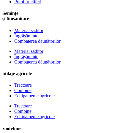
Pomi fructiferi
Semințe
și fitosanitare
Material săditor
Îngrășăminte
Combaterea dăunătorilor
Material săditor
Îngrășăminte
Combaterea dăunătorilor
utilaje agricole
Tractoare
Combine
Echipamente agricole
Tractoare
Combine
Echipamente agricole
zootehnie