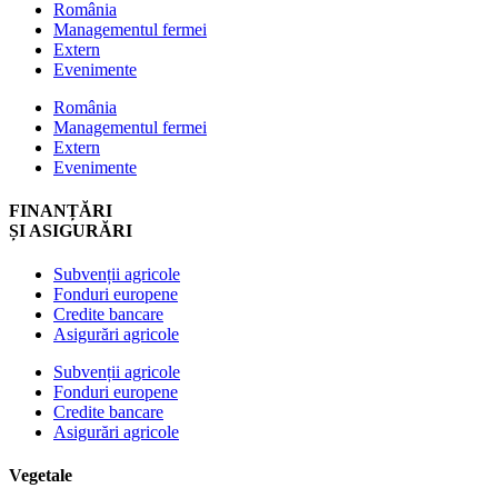
România
Managementul fermei
Extern
Evenimente
România
Managementul fermei
Extern
Evenimente
FINANȚĂRI
ȘI ASIGURĂRI
Subvenții agricole
Fonduri europene
Credite bancare
Asigurări agricole
Subvenții agricole
Fonduri europene
Credite bancare
Asigurări agricole
Vegetale