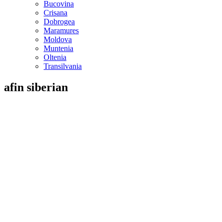
Bucovina
Crisana
Dobrogea
Maramures
Moldova
Muntenia
Oltenia
Transilvania
afin siberian