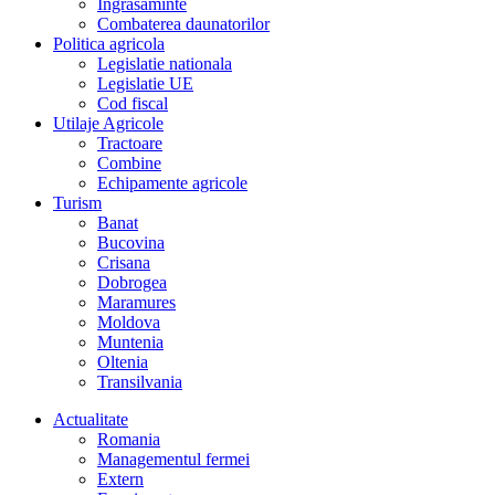
Îngrasaminte
Combaterea daunatorilor
Politica agricola
Legislatie nationala
Legislatie UE
Cod fiscal
Utilaje Agricole
Tractoare
Combine
Echipamente agricole
Turism
Banat
Bucovina
Crisana
Dobrogea
Maramures
Moldova
Muntenia
Oltenia
Transilvania
Actualitate
Romania
Managementul fermei
Extern