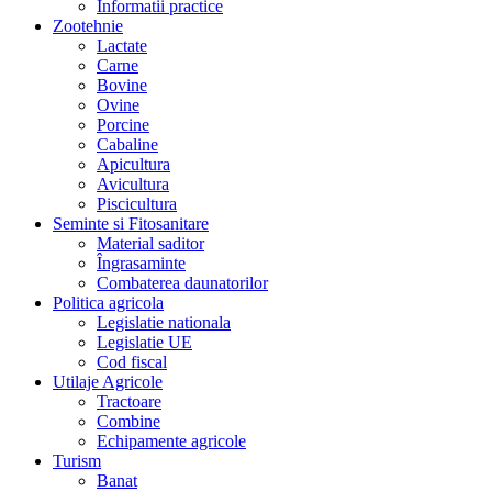
Informatii practice
Zootehnie
Lactate
Carne
Bovine
Ovine
Porcine
Cabaline
Apicultura
Avicultura
Piscicultura
Seminte si Fitosanitare
Material saditor
Îngrasaminte
Combaterea daunatorilor
Politica agricola
Legislatie nationala
Legislatie UE
Cod fiscal
Utilaje Agricole
Tractoare
Combine
Echipamente agricole
Turism
Banat