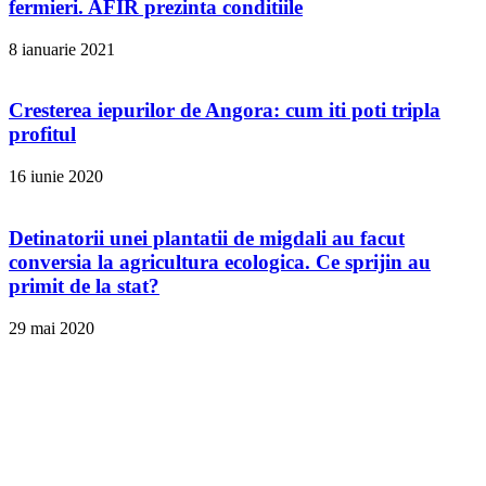
fermieri. AFIR prezinta conditiile
8 ianuarie 2021
Cresterea iepurilor de Angora: cum iti poti tripla
profitul
16 iunie 2020
Detinatorii unei plantatii de migdali au facut
conversia la agricultura ecologica. Ce sprijin au
primit de la stat?
29 mai 2020