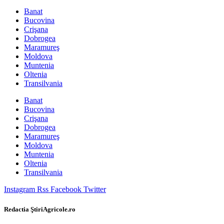
Banat
Bucovina
Crişana
Dobrogea
Maramureş
Moldova
Muntenia
Oltenia
Transilvania
Banat
Bucovina
Crişana
Dobrogea
Maramureş
Moldova
Muntenia
Oltenia
Transilvania
Instagram
Rss
Facebook
Twitter
Redactia ŞtiriAgricole.ro