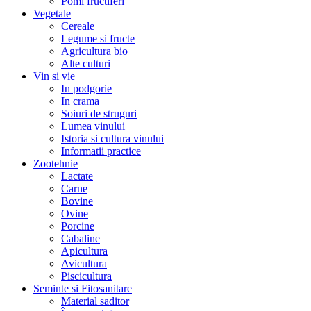
Pomi fructiferi
Vegetale
Cereale
Legume si fructe
Agricultura bio
Alte culturi
Vin si vie
In podgorie
In crama
Soiuri de struguri
Lumea vinului
Istoria si cultura vinului
Informatii practice
Zootehnie
Lactate
Carne
Bovine
Ovine
Porcine
Cabaline
Apicultura
Avicultura
Piscicultura
Seminte si Fitosanitare
Material saditor