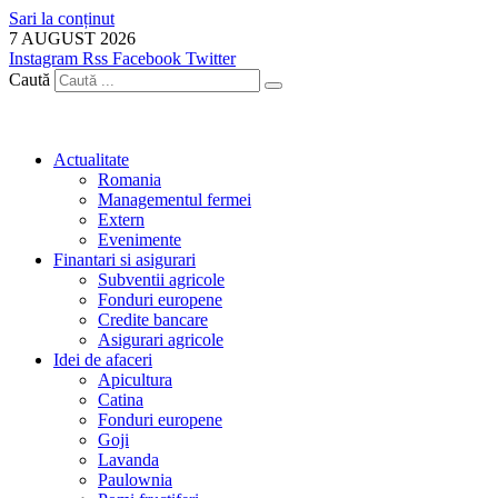
Sari la conținut
7 AUGUST 2026
Instagram
Rss
Facebook
Twitter
Caută
Actualitate
Romania
Managementul fermei
Extern
Evenimente
Finantari si asigurari
Subventii agricole
Fonduri europene
Credite bancare
Asigurari agricole
Idei de afaceri
Apicultura
Catina
Fonduri europene
Goji
Lavanda
Paulownia