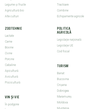
Legume şi fructe
Tractoare
Agricultură bio
Combine
Alte culturi
Echipamente agricole
ZOOTEHNIE
POLITICA
AGRICOLĂ
Lactate
Legislaţie naţională
Carne
Legislaţie UE
Bovine
Cod fiscal
Ovine
Porcine
TURISM
Cabaline
Apicultură
Banat
Avicultură
Bucovina
Piscicultură
Crişana
Dobrogea
VIN ȘI VIE
Maramureş
Moldova
În podgorie
Muntenia