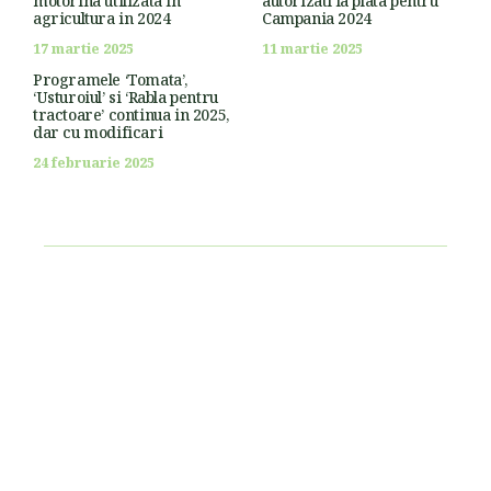
motorina utilizata in
autorizati la plata pentru
agricultura in 2024
Campania 2024
17 martie 2025
11 martie 2025
Programele ‘Tomata’,
‘Usturoiul’ si ‘Rabla pentru
tractoare’ continua in 2025,
dar cu modificari
24 februarie 2025