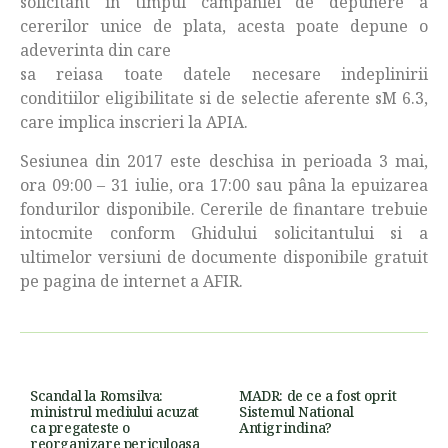
solicitant in timpul campaniei de depunere a
cererilor unice de plata, acesta poate depune o
adeverinta din care
sa reiasa toate datele necesare indeplinirii
conditiilor eligibilitate si de selectie aferente sM 6.3,
care implica inscrieri la APIA.
Sesiunea din 2017 este deschisa in perioada 3 mai,
ora 09:00 – 31 iulie, ora 17:00 sau pâna la epuizarea
fondurilor disponibile. Cererile de finantare trebuie
intocmite conform Ghidului solicitantului si a
ultimelor versiuni de documente disponibile gratuit
pe pagina de internet a AFIR.
Scandal la Romsilva:
MADR: de ce a fost oprit
ministrul mediului acuzat
Sistemul National
ca pregateste o
Antigrindina?
reorganizare periculoasa