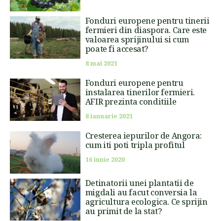
Fonduri europene pentru tinerii
fermieri din diaspora. Care este
valoarea sprijinului si cum
poate fi accesat?
8 mai 2021
Fonduri europene pentru
instalarea tinerilor fermieri.
AFIR prezinta conditiile
8 ianuarie 2021
Cresterea iepurilor de Angora:
cum iti poti tripla profitul
16 iunie 2020
Detinatorii unei plantatii de
migdali au facut conversia la
agricultura ecologica. Ce sprijin
au primit de la stat?