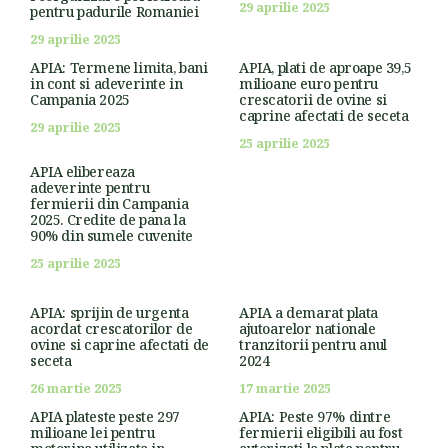
29 aprilie 2025
pentru padurile Romaniei
29 aprilie 2025
APIA: Termene limita, bani
APIA, plati de aproape 39,5
in cont si adeverinte in
milioane euro pentru
Campania 2025
crescatorii de ovine si
caprine afectati de seceta
29 aprilie 2025
25 aprilie 2025
APIA elibereaza
adeverinte pentru
fermierii din Campania
2025. Credite de pana la
90% din sumele cuvenite
25 aprilie 2025
APIA: sprijin de urgenta
APIA a demarat plata
acordat crescatorilor de
ajutoarelor nationale
ovine si caprine afectati de
tranzitorii pentru anul
seceta
2024
26 martie 2025
17 martie 2025
APIA plateste peste 297
APIA: Peste 97% dintre
milioane lei pentru
fermierii eligibili au fost