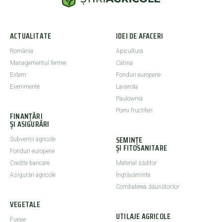
ACTUALITATE
IDEI DE AFACERI
România
Apicultura
Managementul fermei
Catina
Extern
Fonduri europene
Evenimente
Lavanda
Paulownia
Pomi fructiferi
FINANȚĂRI
ȘI ASIGURĂRI
SEMINȚE
Subvenții agricole
ȘI FITOSANITARE
Fonduri europene
Credite bancare
Material săditor
Asigurări agricole
Îngrășăminte
Combaterea dăunătorilor
VEGETALE
UTILAJE AGRICOLE
Furaje